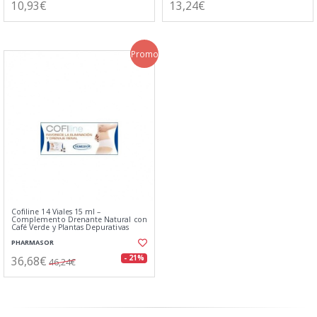
10,93€
13,24€
Promo
Cofiline 14 Viales 15 ml –
Complemento Drenante Natural con
Café Verde y Plantas Depurativas
PHARMASOR
36,68€
- 21%
46,24€