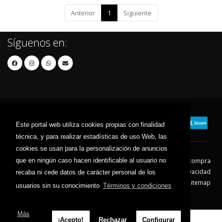
Anterior
1
Siguiente
Síguenos en:
Este portal web utiliza cookies propias con finalidad
técnica, y para realizar estadísticas de uso Web, las
cookies se usan para la personalización de anuncios
que en ningún caso hacen identificable al usuario no
Contacto
Aviso Legal
Condiciones de compra
Política de envíos
Política de devolución
Política de Privacidad
recaba ni cede datos de carácter personal de los
Política de Cookies
Sitemap
usuarios sin su conocimiento
Términos y condiciones
© 2026 - Todos los derechos reservados.
Más
¡Acepto!
Rechazar
Configurar